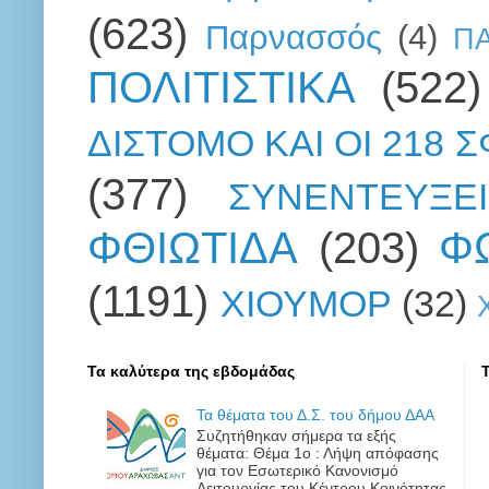
(623)
Παρνασσός
(4)
Π
ΠΟΛΙΤΙΣΤΙΚΑ
(522)
ΔΙΣΤΟΜΟ ΚΑΙ ΟΙ 218 
(377)
ΣΥΝΕΝΤΕΥΞΕΙ
ΦΘΙΩΤΙΔΑ
(203)
Φ
(1191)
ΧΙΟΥΜΟΡ
(32)
Τα καλύτερα της εβδομάδας
Τα θέματα του Δ.Σ. του δήμου ΔΑΑ
Συζητήθηκαν σήμερα τα εξής
θέματα: Θέμα 1ο : Λήψη απόφασης
για τον Εσωτερικό Κανονισμό
Λειτουργίας του Κέντρου Κοινότητας