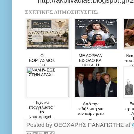
http://akolivadias.blogspot.gr
ΣΧΕΤΙΚΕΣ ΔΗΜΟΣΙΕΥΣΕΙΣ:
Ο
ΜΕ ΔΩΡΕΑΝ
Νεα
ΕΟΡΤΑΣΜΟΣ
ΕΙΣΟΔΟ ΚΑΙ
που 
ΤΗΣ
ΠΟΤΑ, Η
στ
ΑΝΑΛΗΨΕΩΣ
ΑΠΟΨΙ...
ΣΤΗΝ ΑΡΑΧ...
Τεχνικά
Από την
Ε
επαγγέλματα "
εκδήλωση για
προς
το
τον αείμνηστο
Α
χρυσορυχεί...
...
Posted by
ΘΕΟΧΑΡΗΣ ΠΑΝΑΓΙΩΤΗΣ
at